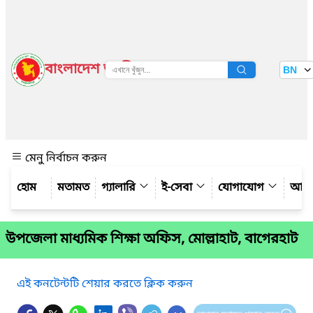
বাংলাদেশ জাতীয় তথ্য বাতায়ন
BN
দেখুন
মেনু নির্বাচন করুন
মতামত
গ্যালারি
ই-সেবা
যোগাযোগ
আমাদ
উপজেলা মাধ্যমিক শিক্ষা অফিস, মোল্লাহাট, বাগেরহাট
এই কনটেন্টটি শেয়ার করতে ক্লিক করুন