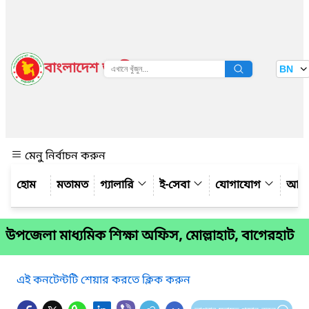
বাংলাদেশ জাতীয় তথ্য বাতায়ন
BN
দেখুন
মেনু নির্বাচন করুন
মতামত
গ্যালারি
ই-সেবা
যোগাযোগ
আমাদ
উপজেলা মাধ্যমিক শিক্ষা অফিস, মোল্লাহাট, বাগেরহাট
এই কনটেন্টটি শেয়ার করতে ক্লিক করুন