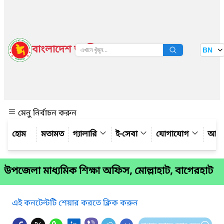
বাংলাদেশ জাতীয় তথ্য বাতায়ন
BN
দেখুন
মেনু নির্বাচন করুন
মতামত
গ্যালারি
ই-সেবা
যোগাযোগ
আমাদ
উপজেলা মাধ্যমিক শিক্ষা অফিস, মোল্লাহাট, বাগেরহাট
এই কনটেন্টটি শেয়ার করতে ক্লিক করুন