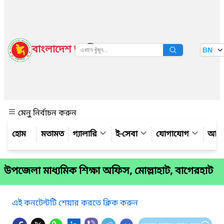
বাংলাদেশ জাতীয় তথ্য বাতায়ন
BN
দেখুন
মেনু নির্বাচন করুন
মতামত
গ্যালারি
ই-সেবা
যোগাযোগ
আমাদ
উপজেলা মাধ্যমিক শিক্ষা অফিস, মোল্লাহাট, বাগেরহাট
এই কনটেন্টটি শেয়ার করতে ক্লিক করুন