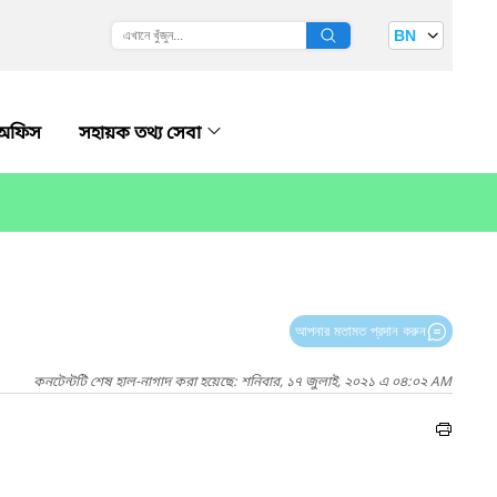
BN
নঅফিস
সহায়ক তথ্য সেবা
আপনার মতামত প্রদান করুন
কনটেন্টটি শেষ হাল-নাগাদ করা হয়েছে: শনিবার, ১৭ জুলাই, ২০২১ এ ০৪:০২ AM