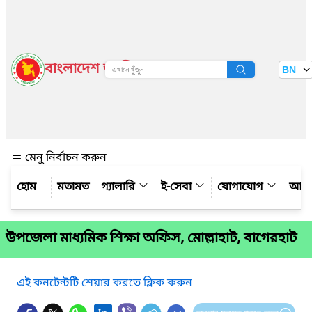
বাংলাদেশ জাতীয় তথ্য বাতায়ন
BN
দেখুন
মেনু নির্বাচন করুন
মতামত
গ্যালারি
ই-সেবা
যোগাযোগ
আমাদ
উপজেলা মাধ্যমিক শিক্ষা অফিস, মোল্লাহাট, বাগেরহাট
এই কনটেন্টটি শেয়ার করতে ক্লিক করুন