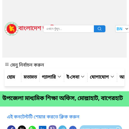
বাংলাদেশ জাতীয় তথ্য বাতায়ন
BN
দেখুন
মেনু নির্বাচন করুন
মতামত
গ্যালারি
ই-সেবা
যোগাযোগ
আমাদ
উপজেলা মাধ্যমিক শিক্ষা অফিস, মোল্লাহাট, বাগেরহাট
এই কনটেন্টটি শেয়ার করতে ক্লিক করুন