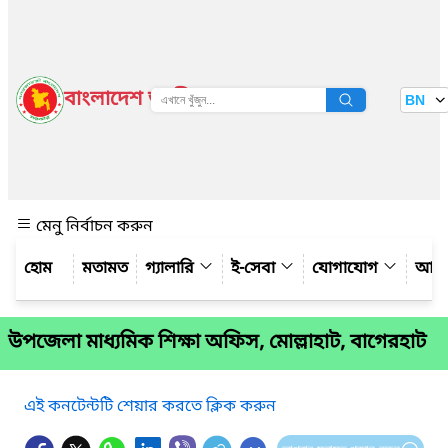
বাংলাদেশ জাতীয় তথ্য বাতায়ন
BN
দেখুন
মেনু নির্বাচন করুন
মতামত
গ্যালারি
ই-সেবা
যোগাযোগ
আমাদ
উপজেলা মাধ্যমিক শিক্ষা অফিস, মোল্লাহাট, বাগেরহাট
এই কনটেন্টটি শেয়ার করতে ক্লিক করুন